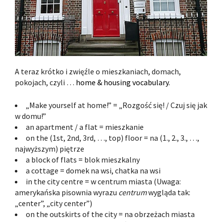
A teraz krótko i zwięźle o mieszkaniach, domach,
pokojach, czyli …
home & housing vocabulary.
„Make yourself at home!” = „Rozgość się! / Czuj się jak
w domu!”
an apartment / a flat = mieszkanie
on the (1st, 2nd, 3rd, …, top) floor = na (1., 2., 3., …,
najwyższym) piętrze
a block of flats = blok mieszkalny
a cottage = domek na wsi, chatka na wsi
in the city centre = w centrum miasta (Uwaga:
amerykańska pisownia wyrazu
centrum
wygląda tak:
„center”, „city center”)
on the outskirts of the city = na obrzeżach miasta