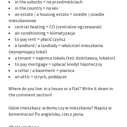
in the suburbs = na przedmieściach
in the country = na wsi
an estate / a housing estate = osiedle / osiedle
mieszkaniowe
central heating = CO (centralne ogrzewanie)
air conditioning = klimatyzacja
to pay rent = płacić czynsz
a landlord / a landlady = właściciel mieszkania
(wynajmujący lokal)
a tenant = najemca lokalu (też: dzierżawca, lokator)
to pay mortgage = spłacać kredyt hipoteczny
a cellar / a basement = piwnica
an attic = strych, poddasze
Where do you live: in a house or a flat? Write it down in
the comment section!
Gdzie mieszkasz: w domu czy w mieszkaniu? Napisz w
komentarzu! Po angielsku, rzecz jasna.
Photo: Verbono